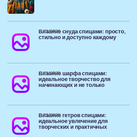
11/12/2025
Вязание снуда спицами: просто,
стильно и доступно каждому
11/12/2025
Вязание шарфа спицами:
идеальное творчество для
начинающих и не только
11/12/2025
Вязание гетров спицами:
идеальное увлечение для
творческих и практичных