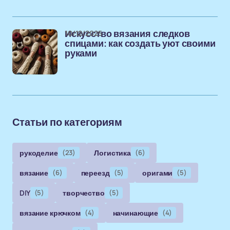
10/12/2025
Искусство вязания следков
спицами: как создать уют своими
руками
Статьи по категориям
рукоделие
(23)
Логистика
(6)
вязание
(6)
переезд
(5)
оригами
(5)
DIY
(5)
творчество
(5)
вязание крючком
(4)
начинающие
(4)