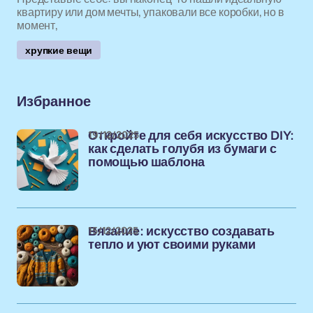
квартиру или дом мечты, упаковали все коробки, но в
момент,
хрупкие вещи
Избранное
19/12/2025
Откройте для себя искусство DIY:
как сделать голубя из бумаги с
помощью шаблона
15/12/2025
Вязание: искусство создавать
тепло и уют своими руками