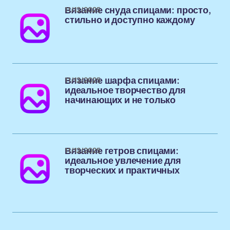
11/12/2025
Вязание снуда спицами: просто,
стильно и доступно каждому
11/12/2025
Вязание шарфа спицами:
идеальное творчество для
начинающих и не только
11/12/2025
Вязание гетров спицами:
идеальное увлечение для
творческих и практичных