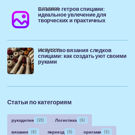
11/12/2025
Вязание гетров спицами:
идеальное увлечение для
творческих и практичных
10/12/2025
Искусство вязания следков
спицами: как создать уют своими
руками
Статьи по категориям
рукоделие
(23)
Логистика
(6)
вязание
(6)
переезд
(5)
оригами
(5)