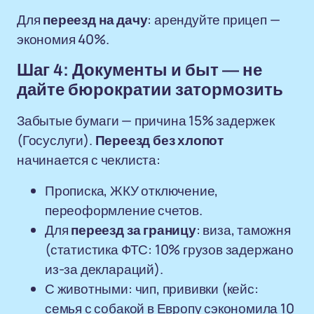
Для
переезд на дачу
: арендуйте прицеп —
экономия 40%.
Шаг 4: Документы и быт — не
дайте бюрократии затормозить
Забытые бумаги — причина 15% задержек
(Госуслуги).
Переезд без хлопот
начинается с чеклиста:
Прописка, ЖКУ отключение,
переоформление счетов.
Для
переезд за границу
: виза, таможня
(статистика ФТС: 10% грузов задержано
из-за деклараций).
С животными: чип, прививки (кейс:
семья с собакой в Европу сэкономила 10