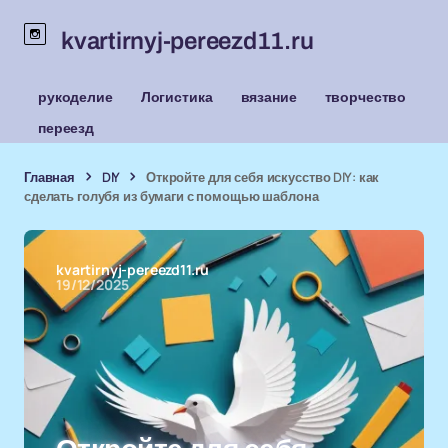
kvartirnyj-pereezd11.ru
рукоделие
Логистика
вязание
творчество
переезд
Главная
DIY
Откройте для себя искусство DIY: как
сделать голубя из бумаги с помощью шаблона
kvartirnyj-pereezd11.ru
19/12/2025