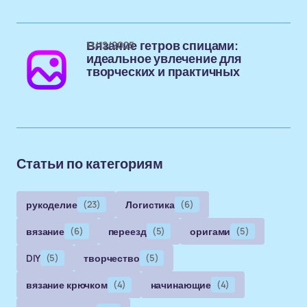
11/12/2025
Вязание гетров спицами:
идеальное увлечение для
творческих и практичных
Статьи по категориям
рукоделие
(23)
Логистика
(6)
вязание
(6)
переезд
(5)
оригами
(5)
DIY
(5)
творчество
(5)
вязание крючком
(4)
начинающие
(4)