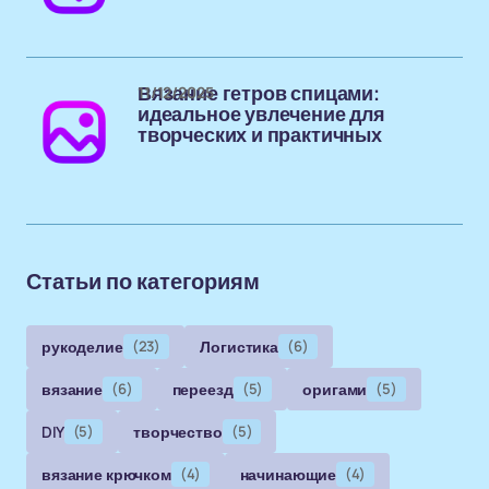
11/12/2025
Вязание гетров спицами:
идеальное увлечение для
творческих и практичных
Статьи по категориям
рукоделие
(23)
Логистика
(6)
вязание
(6)
переезд
(5)
оригами
(5)
DIY
(5)
творчество
(5)
вязание крючком
(4)
начинающие
(4)