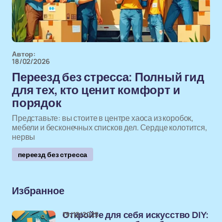
Автор:
18/02/2026
Переезд без стресса: Полный гид
для тех, кто ценит комфорт и
порядок
Представьте: вы стоите в центре хаоса из коробок,
мебели и бесконечных списков дел. Сердце колотится,
нервы
переезд без стресса
Избранное
19/12/2025
Откройте для себя искусство DIY: